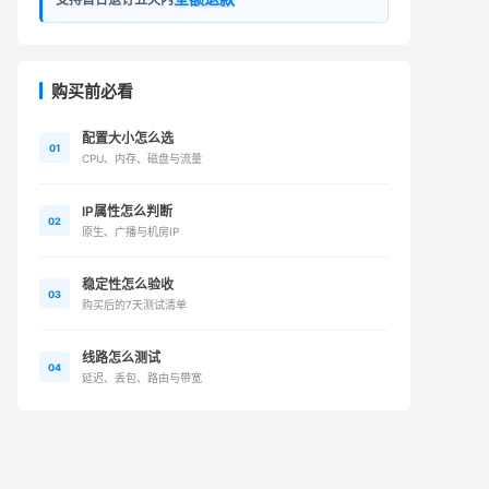
购买前必看
配置大小怎么选
01
CPU、内存、磁盘与流量
IP属性怎么判断
02
原生、广播与机房IP
稳定性怎么验收
03
购买后的7天测试清单
线路怎么测试
04
延迟、丢包、路由与带宽