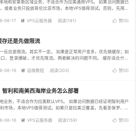
亚本地和安第斯区域业务，不适合作为拉美通用VPS。 如果访问数据已
，或者业务只投放哥伦比亚市场，本地VPS值得测试。否则，先用美
DN 过渡更稳。 适用场景 哥伦比亚本地企...
6-06-17
VPS云服务器
阅读(181)
赞(
0
)


缓存还是先做限流
一反应是限流。其实不一定。 如果是正常用户变多，优先做缓存；如
口、登录爆破，才优先限流。两者解决的问题不同。 缓存适合什么
片、CSS、JS，这些适合缓存。 缓存的作用是让...
6-06-16
运维教程
阅读(203)
赞(
0
)


：智利和南美西海岸业务怎么部署
本地业务，不适合作为拉美默认VPS。 如果访问数据已经证明智利用户
利市场，本地VPS值得测试。如果只是拉美泛覆盖，先看圣保罗、墨
N。 适用场景 智利本地企业站、电商、教育...
6-06-16
VPS云服务器
阅读(159)
赞(
0
)

