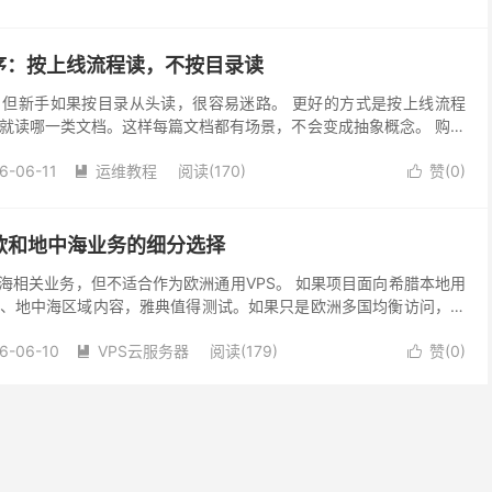
序：按上线流程读，不按目录读
但新手如果按目录从头读，很容易迷路。 更好的方式是按上线流程
就读哪一类文档。这样每篇文档都有场景，不会变成抽象概念。 购买
系统镜像、带宽、流量、续费、快照和备份。 这部分决...
6-06-11
运维教程
阅读(170)
赞(
0
)


欧和地中海业务的细分选择
中海相关业务，但不适合作为欧洲通用VPS。 如果项目面向希腊本地用
、地中海区域内容，雅典值得测试。如果只是欧洲多国均衡访问，法
更省心。 适用场景 希腊本地企业官网、电商、预...
6-06-10
VPS云服务器
阅读(179)
赞(
0
)


行方案：把备份、监控和变更管住
完成的，而是靠一套持续执行的习惯。 小团队不一定需要复杂运维平
备份、监控、变更。只要这三件事失控，服务器迟早会在某个不起眼