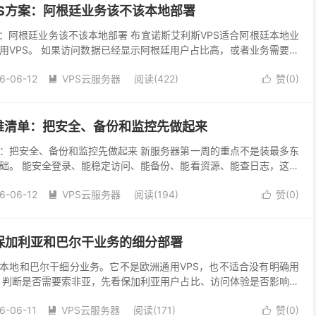
S方案：阿根廷业务该不该本地部署
案：阿根廷业务该不该本地部署 布宜诺斯艾利斯VPS适合阿根廷本地业
用VPS。 如果访问数据已经显示阿根廷用户占比高，或者业务需要服
PS值得测试。如果只是拉美泛访问，先看圣保...
6-06-12
VPS云服务器
阅读(422)
赞(
0
)


维清单：把安全、备份和监控先做起来
：把安全、备份和监控先做起来 新服务器第一周的重点不是装最多东
础。 能安全登录、能稳定访问、能备份、能看资源、能查日志，这些
会稳很多。 安全初始化 确认 SSH 登录方式...
6-06-12
VPS云服务器
阅读(194)
赞(
0
)


保加利亚和巴尔干业务的细分部署
亚本地和巴尔干细分业务。它不是欧洲通用VPS，也不适合没有明确用
 判断是否需要索非亚，先看保加利亚用户占比、访问体验是否影响业
小众VPS。 适用场景 保加利亚本地企业站、电...
6-06-11
VPS云服务器
阅读(171)
赞(
0
)

