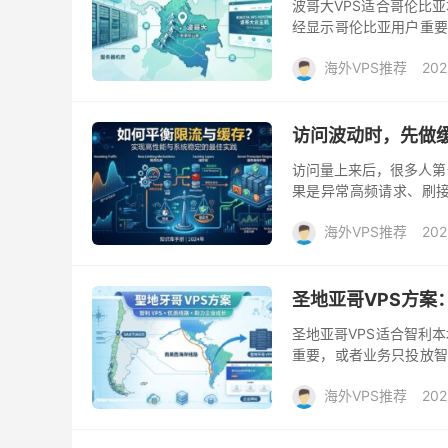
波哥大VPS适合哥伦比
经显示哥伦比亚用户重要
国、墨西哥城、圣保罗或 C
海外VPS推荐
202
访问波动时，先做
访问量上来后，很多人第
果是异常高频请求、刷接
内容页、首页、分类页、图
海外VPS推荐
202
圣地亚哥VPS方案
圣地亚哥VPS适合智利
重要，或者业务只投放智
西哥城、美国VPS或 CD
海外VPS推荐
202