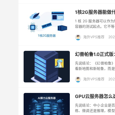
1核2G服务器能做
1 核 2G 服务器可以作
容器的测试起点。它不等
于应用组合、动态请求、数
海外VPS推荐
202
幻兽帕鲁1.0正式
先说结论：《幻兽帕鲁》1
看新地图和新帕鲁，而是
兼容，再逐步恢复玩家流量
海外VPS推荐
202
GPU云服务器怎么
先说结论：中小企业是否
练、微调还是推理，模型