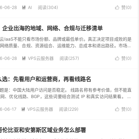
负载且能提高GPU利用率时，再评估独享GPU或自...
6-06-28
AI
阅读(304)
赞(
0
)


选？企业出海的地域、网络、合规与迁移清单
云IaaS不能只看市场份额、品牌或最低单价。真正决定项目成败的是
网络质量、合规、资源组合、运维能力、总成本和退出路径。市场数
有效。 市场规模和份额只能说明行业背景，不能替代...
6-06-28
VPS云服务器
阅读(257)
赞(
0
)


么选：先看用户和运营商，再看线路名
题是：中国大陆用户访问是否稳定。 线路名称有参考价值，但不能直
网、优化线路、BGP，这些词要结合测试 IP 和真实访问结果看。 先
哪个地区，使用哪个运营商，是电信、联通还...
6-06-17
VPS云服务器
阅读(229)
赞(
0
)


哥伦比亚和安第斯区域业务怎么部署