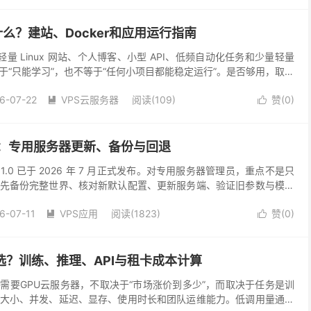
什么？建站、Docker和应用运行指南
为轻量 Linux 网站、个人博客、小型 API、低频自动化任务和少量轻量
于“只能学习”，也不等于“任何小项目都能稳定运行”。是否够用，取决
据库、日志、后台任务和可接受...
6-07-22
VPS云服务器
阅读(109)
赞(
0
)


版：专用服务器更新、备份与回退
.0 已于 2026 年 7 月正式发布。对专用服务器管理员，重点不是只
先备份完整世界、核对新默认配置、更新服务端、验证旧参数与模组
。不要在唯一生产存档上直接覆盖升级。 ...
6-07-11
VPS应用
阅读(1823)
赞(
0
)


选？训练、推理、API与租卡成本计算
需要GPU云服务器，不取决于“市场涨价到多少”，而取决于任务是训
大小、并发、延迟、显存、使用时长和团队运维能力。低调用量通常