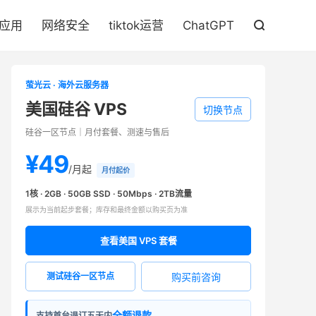

S应用
网络安全
tiktok运营
ChatGPT

萤光云 · 海外云服务器
美国硅谷 VPS
切换节点
硅谷一区节点｜月付套餐、测速与售后
¥49
/月起
月付起价
1核 · 2GB · 50GB SSD · 50Mbps · 2TB流量
展示为当前起步套餐；库存和最终金额以购买页为准
查看美国 VPS 套餐
购买前咨询
测试硅谷一区节点
全额退款
支持首台退订五天内