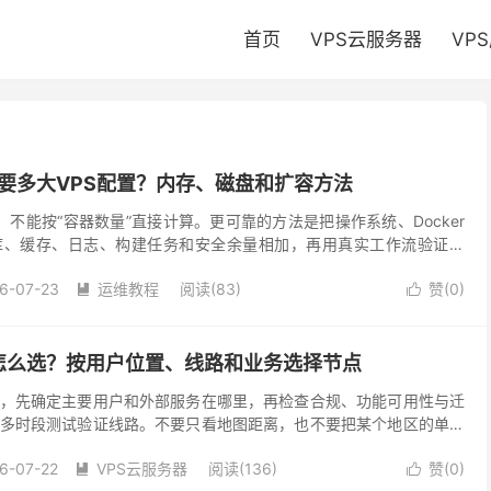
首页
VPS云服务器
VP
用需要多大VPS配置？内存、磁盘和扩容方法
务器，不能按“容器数量”直接计算。更可靠的方法是把操作系统、Docker
库、缓存、日志、构建任务和安全余量相加，再用真实工作流验证峰
量应用时，可以从 1 核 2G 测试...
6-07-23
运维教程
阅读(83)
赞(
0
)


怎么选？按用户位置、线路和业务选择节点
，先确定主要用户和外部服务在哪里，再检查合规、功能可用性与迁
多时段测试验证线路。不要只看地图距离，也不要把某个地区的单次
长期体验。 如果用户集中在一个区域，优先测试距离用...
6-07-22
VPS云服务器
阅读(136)
赞(
0
)

