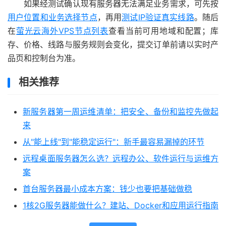
如果经测试确认现有服务器无法满足业务需求，可先按
用户位置和业务选择节点
，再用
测试IP验证真实线路
。随后
在
萤光云海外VPS节点列表
查看当前可用地域和配置；库
存、价格、线路与服务规则会变化，提交订单前请以实时产
品页和控制台为准。
相关推荐
新服务器第一周运维清单：把安全、备份和监控先做起
来
从"能上线"到"能稳定运行"：新手最容易漏掉的环节
远程桌面服务器怎么选？远程办公、软件运行与运维方
案
首台服务器最小成本方案：钱少也要把基础做稳
1核2G服务器能做什么？建站、Docker和应用运行指南