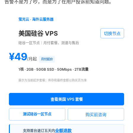
告警不是为了吵，而是为了在用户投诉前知道问题。
萤光云 · 海外云服务器
美国硅谷 VPS
切换节点
硅谷一区节点｜月付套餐、测速与售后
¥49
/月起
月付起价
1核 · 2GB · 50GB SSD · 50Mbps · 2TB流量
展示为当前起步套餐；库存和最终金额以购买页为准
查看美国 VPS 套餐
购买前咨询
测试硅谷一区节点
全额退款
支持首台退订五天内