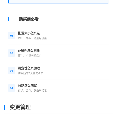
购买前必看
配置大小怎么选
01
CPU、内存、磁盘与流量
IP属性怎么判断
02
原生、广播与机房IP
稳定性怎么验收
03
购买后的7天测试清单
线路怎么测试
04
延迟、丢包、路由与带宽
变更管理