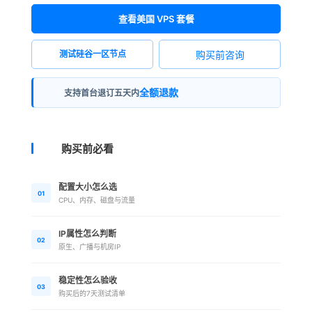
查看美国 VPS 套餐
购买前咨询
测试硅谷一区节点
全额退款
支持首台退订五天内
购买前必看
配置大小怎么选
01
CPU、内存、磁盘与流量
IP属性怎么判断
02
原生、广播与机房IP
稳定性怎么验收
03
购买后的7天测试清单