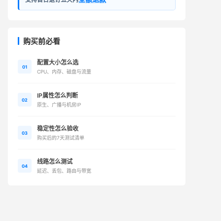
购买前必看
配置大小怎么选
01
CPU、内存、磁盘与流量
IP属性怎么判断
02
原生、广播与机房IP
稳定性怎么验收
03
购买后的7天测试清单
线路怎么测试
04
延迟、丢包、路由与带宽