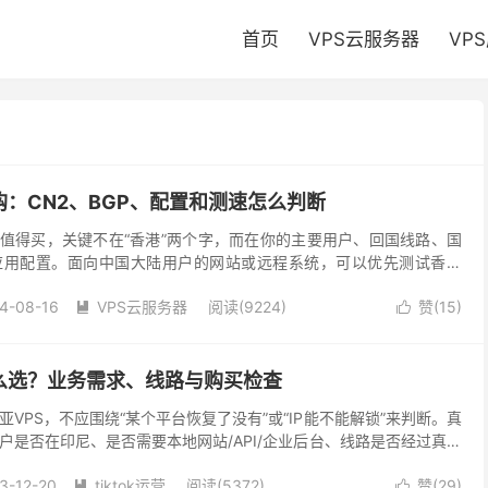
首页
VPS云服务器
VP
购：CN2、BGP、配置和测速怎么判断
否值得买，关键不在“香港”两个字，而在你的主要用户、回国线路、国
应用配置。面向中国大陆用户的网站或远程系统，可以优先测试香港
向香港及亚太用户的业务，更应关注本地BGP和国际互...
4-08-16
VPS云服务器
阅读(9224)
赞(
15
)


么选？业务需求、线路与购买检查
VPS，不应围绕“某个平台恢复了没有”或“IP能不能解锁”来判断。真
户是否在印尼、是否需要本地网站/API/企业后台、线路是否经过真实
符合当地法律和第三方平台规则。服务器能...
3-12-20
tiktok运营
阅读(5372)
赞(
29
)

