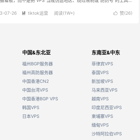
与数据看板，而不是把 VPS 当成伪造地区、绕过限制或“防封号”的工具。
内容权限应通过官方流程获得；服务器只能改善...
3-07-26
tiktok运营
阅读(1W+)
赞(
26
)


中国&东北亚
东南亚&中东
福州BGP服务器
菲律宾VPS
福州高防服务器
泰国VPS
中国香港CN2
新加坡VPS
中国台湾VPS
马来西亚VPS
中国香港BGP VPS
越南VPS
韩国VPS
印度尼西亚VPS
日本VPS
柬埔寨VPS
缅甸VPS
沙特阿拉伯VPS