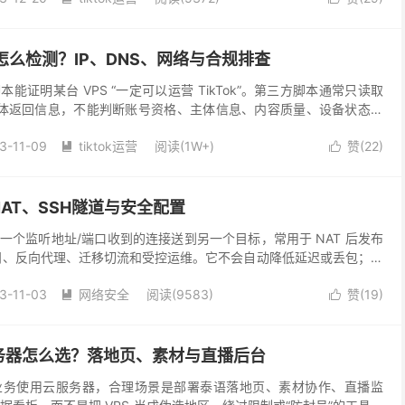
境怎么检测？IP、DNS、网络与合规排查
能证明某台 VPS “一定可以运营 TikTok”。第三方脚本通常只读取
或流媒体返回信息，不能判断账号资格、主体信息、内容质量、设备状态和
认目标市场与官方规则，再把服务...
3-11-09
tiktok运营
阅读(1W+)
赞(
22
)


AT、SSH隧道与安全配置
一个监听地址/端口收到的连接送到另一个目标，常用于 NAT 后发布
访问、反向代理、迁移切流和受控运维。它不会自动降低延迟或丢包；增
段处理和网络开销，只有新路径绕开原有故障、拥...
3-11-03
网络安全
阅读(9583)
赞(
19
)


务器怎么选？落地页、素材与直播后台
业务使用云服务器，合理场景是部署泰语落地页、素材协作、直播监