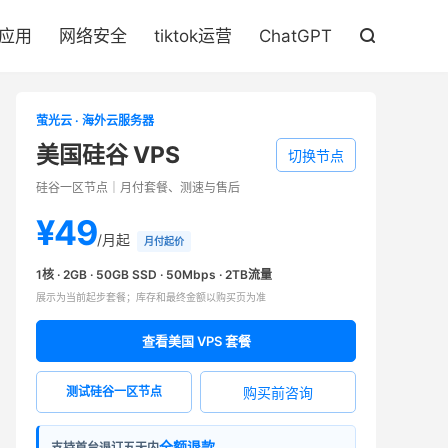

S应用
网络安全
tiktok运营
ChatGPT

萤光云 · 海外云服务器
美国硅谷 VPS
切换节点
硅谷一区节点｜月付套餐、测速与售后
¥49
/月起
月付起价
1核 · 2GB · 50GB SSD · 50Mbps · 2TB流量
展示为当前起步套餐；库存和最终金额以购买页为准
查看美国 VPS 套餐
购买前咨询
测试硅谷一区节点
全额退款
支持首台退订五天内