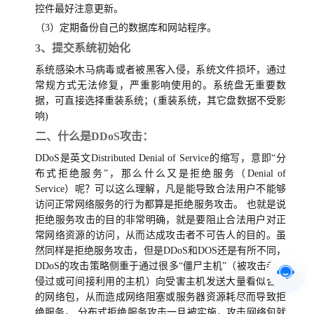
控件最好注意更新。
（3）定期备份自己的数据库和网站程序。
3、提交系统初始化
系统感染木马病毒或者被黑客入侵，系统文件损坏，通过
常规方式无法修复，严重影响使用的。系统盘无重要数
据，可直接选择重装系统；(重装系统，其它盘数据不受影
响)
二、什么是DDoS攻击：
DDoS是英文Distributed Denial of Service的缩写，意即“分
布式拒绝服务”，那么什么又是拒绝服务（Denial of
Service）呢？可以这么理解，凡是能导致合法用户不能够
访问正常网络服务的行为都算是拒绝服务攻击。 也就是说
拒绝服务攻击的目的非常明确，就是要阻止合法用户对正
常网络资源的访问，从而达成攻击者不可告人的目的。虽
然同样是拒绝服务攻击，但是DDoS和DOS还是有所不同，
DDoS的攻击策略侧重于通过很多“僵尸主机”（被攻击者入
侵过或可间接利用的主机）向受害主机发送大量看似合法
的网络包，从而造成网络阻塞或服务器资源耗尽而导致拒
绝服务， 分布式拒绝服务攻击一旦被实施，攻击网络包就