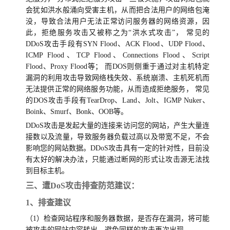
会犹如洪水般涌向受害主机，从而把合法用户的网络包淹
没，导致合法用户无法正常访问服务器的网络资源，因
此，拒绝服务攻击又被称之为“洪水式攻击”， 常见的
DDoS攻击手段有SYN Flood、ACK Flood、UDP Flood、
ICMP Flood、TCP Flood、Connections Flood、Script
Flood、Proxy Flood等； 而DOS则侧重于通过对主机特定
漏洞的利用攻击导致网络栈失效、系统崩溃、主机死机而
无法提供正常的网络服务功能，从而造成拒绝服务， 常见
的DOS攻击手段有TearDrop、Land、Jolt、IGMP Nuker、
Boink、Smurf、Bonk、OOB等。
DDoS攻击是发起大量的连接来访问您的网站，产生大量连
接数以及流量，导致服务器负载过高以及带宽不足，不会
影响您的网站数据。DDoS攻击具有一定的针对性，目前没
有太好的解决办法，只能通过断网的形式让攻击源无法找
到目标主机。
三、遭DoS攻击排查防范建议：
1、排查建议
（1）检查网站程序和服务器数据，是否存在漏洞，将可能
被攻击的网站内容转出，避免同样的攻击再次出现。