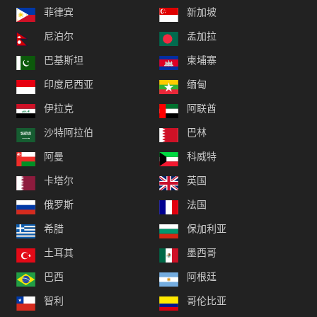
菲律宾
新加坡
尼泊尔
孟加拉
巴基斯坦
柬埔寨
印度尼西亚
缅甸
伊拉克
阿联酋
沙特阿拉伯
巴林
阿曼
科威特
卡塔尔
英国
俄罗斯
法国
希腊
保加利亚
土耳其
墨西哥
巴西
阿根廷
智利
哥伦比亚