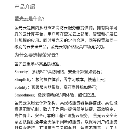
产品介绍
萤光云是什么？
萤光云是国内多线BGP高防云服务器提供商，拥有简单可
靠的云计算平台，用户可在萤光云上部署、管理和扩展任
何规模的应用。同时萤光云的定价合理，同等配置和同一
级别的云安全产品，萤光云的价格极具市场竞争力。
为什么要选择萤光云？
萤光云秉承4S高品质标准：
Security：多线BGP高防网络，安全计算坚如磐石；
Simplicity：极简操作体验，零学习成本，快速上云；
Solidity：顶级服务器集群，高可靠性稳如磐石；
Smoothness：极速顺畅的访问体验，超低延迟。
萤光云采用云计算架构、高规格服务器集群搭建、高性能
资源配置机制，致力于为用户提供简单快捷、高效稳定、
高性价比、安全可靠的IT基础设施云服务。 萤光云安全专
家团队提供全年全天候不间断的服务，以保障用户的服务
器稳定运行。开通萤光云云服务器，若您不满意，五天内