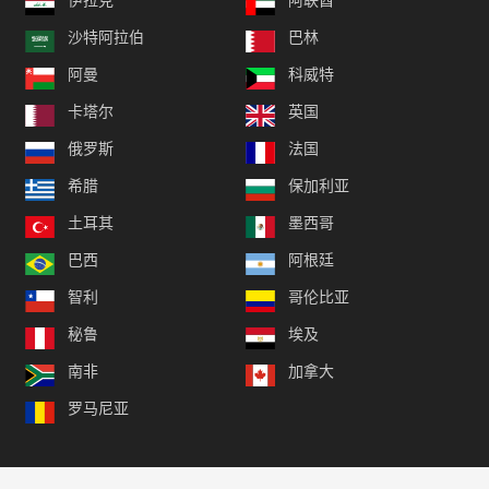
伊拉克
阿联酋
沙特阿拉伯
巴林
阿曼
科威特
卡塔尔
英国
俄罗斯
法国
希腊
保加利亚
土耳其
墨西哥
巴西
阿根廷
智利
哥伦比亚
秘鲁
埃及
南非
加拿大
罗马尼亚