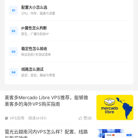
配置大小怎么选
01
CPU、内存、磁盘与流量
IP属性怎么判断
02
原生、广播与机房IP
稳定性怎么验收
03
购买后的7天测试清单
线路怎么测试
04
延迟、丢包、路由与带宽
美客多Mercado Libre VPS推荐，能够做
美客多的海外VPS购买指南
VPS应用
阅读(4191)
赞(
8
)


萤光云越南河内VPS怎么样？配置、线路