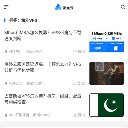


标签：海外VPS
Mbps和MB/s怎么换算？VPS带宽与下载
速度判断
VPS应用
阅读(1W+)
赞(
1
)


海外云服务器延迟高、卡顿怎么办？VPS
诊断与优化步骤
网络安全
阅读(4091)
赞(
3
)


巴基斯坦VPS怎么选？机房、线路、配置
与购买检查
VPS云服务器
阅读(1369)
赞(
1
)

