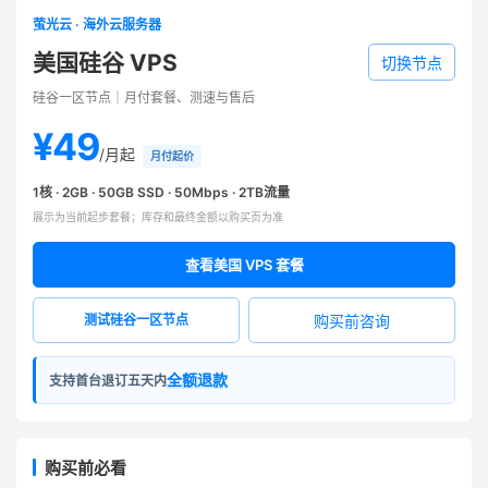
萤光云 · 海外云服务器
美国硅谷 VPS
切换节点
硅谷一区节点｜月付套餐、测速与售后
¥49
/月起
月付起价
1核 · 2GB · 50GB SSD · 50Mbps · 2TB流量
展示为当前起步套餐；库存和最终金额以购买页为准
查看美国 VPS 套餐
购买前咨询
测试硅谷一区节点
全额退款
支持首台退订五天内
购买前必看