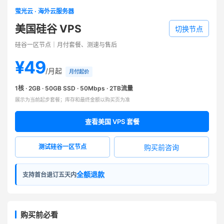
萤光云 · 海外云服务器
美国硅谷 VPS
切换节点
硅谷一区节点｜月付套餐、测速与售后
¥49
/月起
月付起价
1核 · 2GB · 50GB SSD · 50Mbps · 2TB流量
展示为当前起步套餐；库存和最终金额以购买页为准
查看美国 VPS 套餐
购买前咨询
测试硅谷一区节点
全额退款
支持首台退订五天内
购买前必看